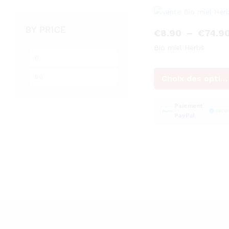
BY PRICE
€
8.90
–
€
74.9
Bio miel Herbs
Prix
Prix
min
max
Choix des options
Paiement
Sécur
PayPal