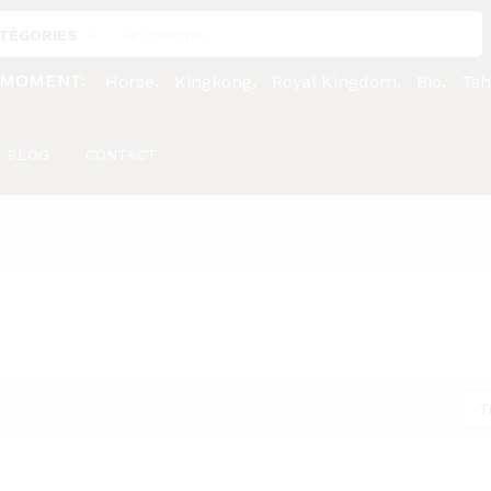
ATÉGORIES
 MOMENT:
Horse
Kingkong
Royal Kingdom
Bio
Tsh
BLOG
CONTACT
T