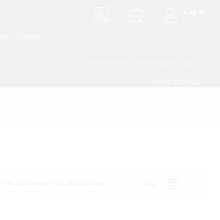
Log in
0
0
ot
Candy
VOS ARTICLES RÉCEMMENT VUS
YOUR WISHLIST
ri du plus récent au plus ancien
View