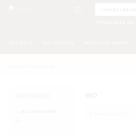
TOUTES LES C
TENDANCES DU
NOS MIELS
NOS BONBONS
PACKS POUR HOMME
Home
/
Boutique
/
Bio
BIO
CATEGORIES
ALL CATEGORIES
1
Products found
Bio