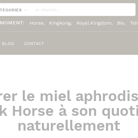
ATÉGORIES
 MOMENT:
Horse
Kingkong
Royal Kingdom
Bio
Tsh
BLOG
CONTACT
rer le miel aphrodi
k Horse à son quot
naturellement