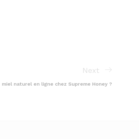
Next
Next
Post
 miel naturel en ligne chez Supreme Honey ?