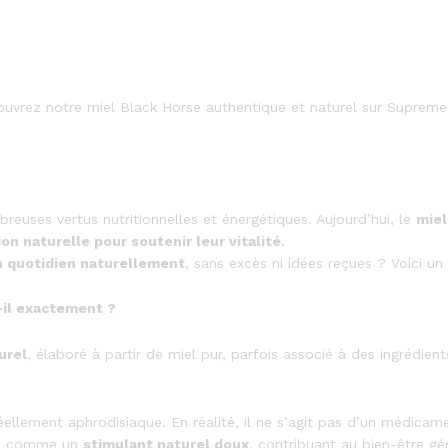
reuses vertus nutritionnelles et énergétiques. Aujourd’hui, le
miel
ion naturelle pour soutenir leur vitalité
.
on quotidien naturellement
, sans excès ni idées reçues ? Voici un
t-il exactement ?
urel
, élaboré à partir de miel pur, parfois associé à des ingrédien
llement aphrodisiaque. En réalité, il ne s’agit pas d’un médicame
ié comme un
stimulant naturel doux
, contribuant au bien-être gén