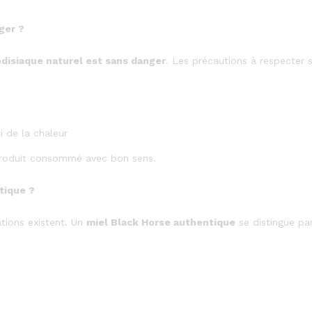
ger ?
odisiaque naturel est sans danger
. Les précautions à respecter 
i de la chaleur
 produit consommé avec bon sens.
tique ?
tions existent. Un
miel Black Horse authentique
se distingue par