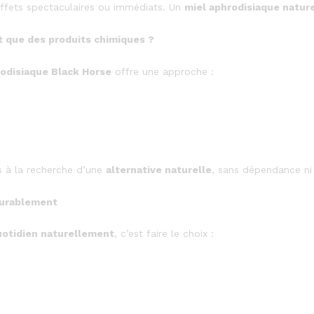
 effets spectaculaires ou immédiats. Un
miel aphrodisiaque natur
t que des produits chimiques ?
rodisiaque Black Horse
offre une approche :
s à la recherche d’une
alternative naturelle
, sans dépendance ni 
durablement
uotidien naturellement
, c’est faire le choix :