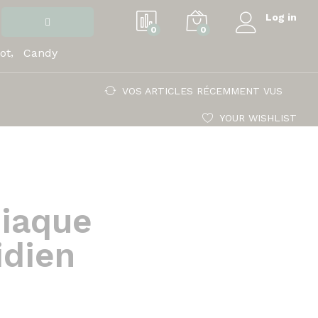
Log in
0
0
ot
Candy
VOS ARTICLES RÉCEMMENT VUS
YOUR WISHLIST
siaque
idien