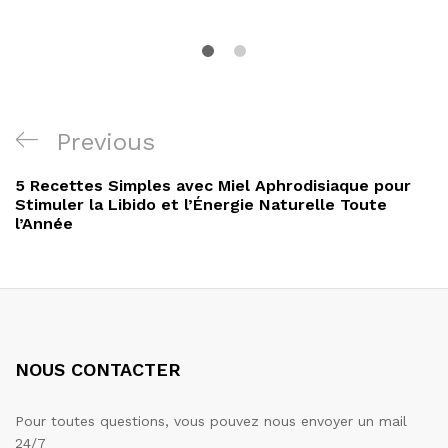
Navigation
Previous
Previous
de
Post
5 Recettes Simples avec Miel Aphrodisiaque pour
l’article
Stimuler la Libido et l’Énergie Naturelle Toute
l’Année
NOUS CONTACTER
Pour toutes questions, vous pouvez nous envoyer un mail
24/7