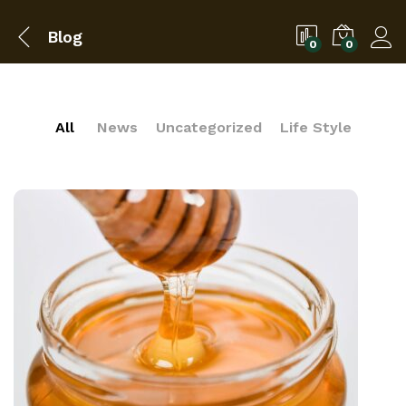
Blog
0
0
All
News
Uncategorized
Life Style