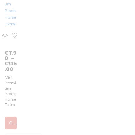
€
7.9
0
–
€
135
Plage
.00
de
Miel
prix :
Premi
€7.90
um
à
Black
€135.00
Horse
Extra
Choix des options