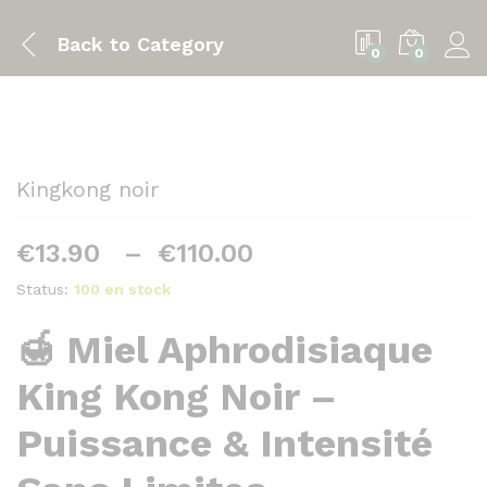
Back to
Category
0
0
Kingkong noir
Plage
€
13.90
–
€
110.00
de
Status:
100 en stock
prix :
€13.90
🍯 Miel Aphrodisiaque
à
€110.00
King Kong Noir –
Puissance & Intensité